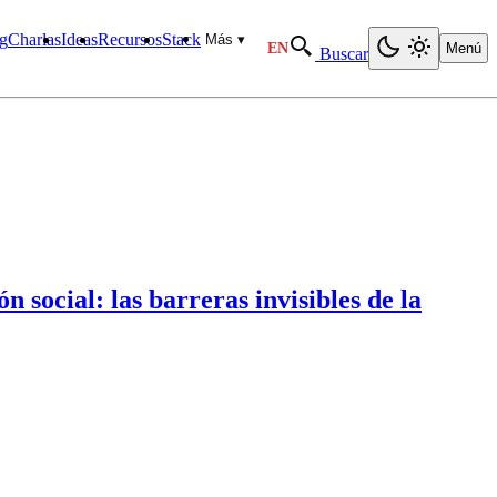
g
Charlas
Ideas
Recursos
Stack
Más ▾
EN
Menú
Buscar
 social: las barreras invisibles de la