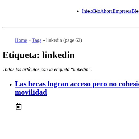
Inicio
Bio
Ahora
Empresas
Blo
Home
»
Tags
»
linkedin (page 62)
Etiqueta:
linkedin
Todos los artículos con la etiqueta "linkedin".
Las becas logran acceso pero no cohesión
movilidad