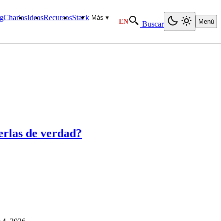
g
Charlas
Ideas
Recursos
Stack
Más ▾
EN
Menú
Buscar
erlas de verdad?