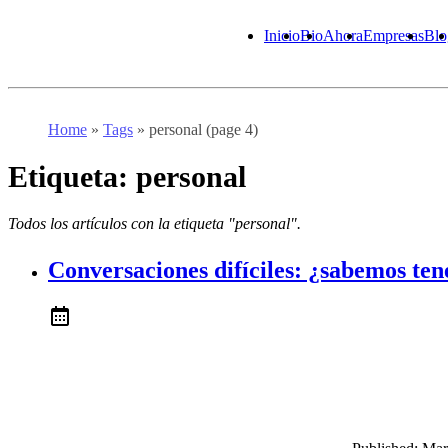
Inicio
Bio
Ahora
Empresas
Blo
Home
»
Tags
»
personal (page 4)
Etiqueta:
personal
Todos los artículos con la etiqueta "personal".
Conversaciones difíciles: ¿sabemos ten