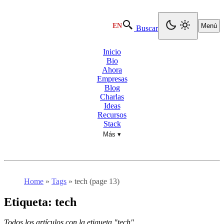
EN
Menú
Buscar
Inicio
Bio
Ahora
Empresas
Blog
Charlas
Ideas
Recursos
Stack
Más ▾
Home
»
Tags
»
tech (page 13)
Etiqueta:
tech
Todos los artículos con la etiqueta "tech".