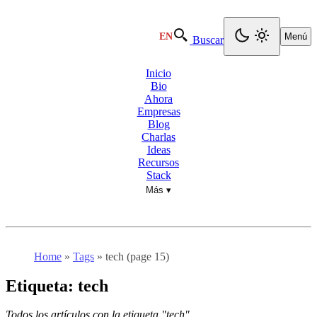
EN
Menú
Buscar
Inicio
Bio
Ahora
Empresas
Blog
Charlas
Ideas
Recursos
Stack
Más ▾
Home
»
Tags
»
tech (page 15)
Etiqueta:
tech
Todos los artículos con la etiqueta "tech".